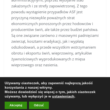
administracyjnymi, poprzez wybijanie stad
zakażonych i ze strefy zapowietrzonej. Z tego
powodu wystąpienie przypadków ASF jest
przyczyną niezwykle poważnych strat
ekonomicznych ponoszonych przez hodowców i
producentów świń, ale także przez budżet państwa.
Są one związane zarówno z masowymi padnięciami
zwierząt, kosztami eradykacji, jak i wypłatą
odszkodowań, a przede wszystkim wstrzymaniem
obrotu i eksportu świń, wieprzowiny, artykułów
żywnościowych wyprodukowanych z mięsa
wieprzowego oraz nasienia.
Nawigacja
Używamy ciasteczek, aby zapewnić najlepszą jakość
wpisu
korzystania z naszej witryny.
Możesz dowiedzieć się więcej o tym, jakich ciasteczek
używamy, lub wyłączyć je w
ustawieniach
.
Copyright ©2026 Powiatowy Inspektorat Weterynarii w
Gostyniu
Akceptuj
Odrzuć