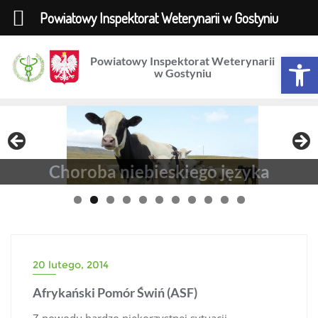
Powiatowy Inspektorat Weterynarii w Gostyniu
Skip
Otwórz 
Powiatowy Inspektorat Weterynarii
to
w Gostyniu
content
Choroba niebieskiego języka
20 lutego, 2014
Afrykański Pomór Świń (ASF)