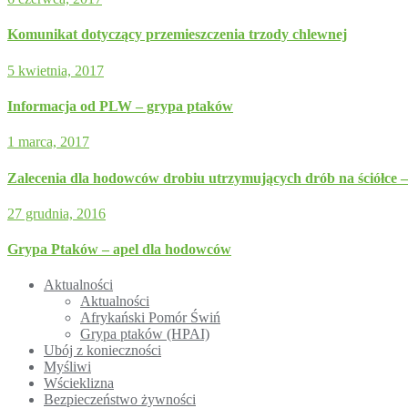
Komunikat dotyczący przemieszczenia trzody chlewnej
5 kwietnia, 2017
Informacja od PLW – grypa ptaków
1 marca, 2017
Zalecenia dla hodowców drobiu utrzymujących drób na ściółce 
27 grudnia, 2016
Grypa Ptaków – apel dla hodowców
Aktualności
Aktualności
Afrykański Pomór Świń
Grypa ptaków (HPAI)
Ubój z konieczności
Myśliwi
Wścieklizna
Bezpieczeństwo żywności