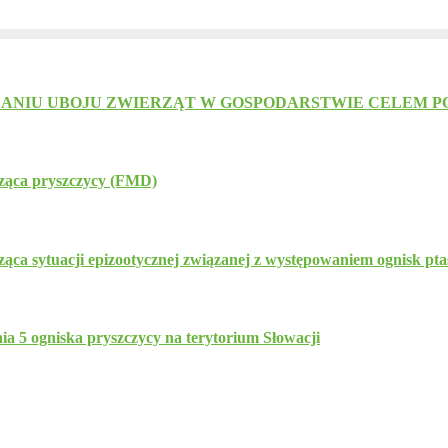
NIU UBOJU ZWIERZĄT W GOSPODARSTWIE CELEM PO
cząca pryszczycy (FMD)
ca sytuacji epizootycznej związanej z występowaniem ognisk pta
a 5 ogniska pryszczycy na terytorium Słowacji