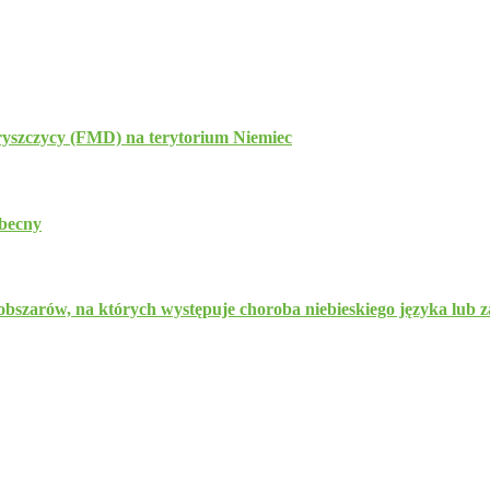
yszczycy (FMD) na terytorium Niemiec
obecny
zarów, na których występuje choroba niebieskiego języka lub za