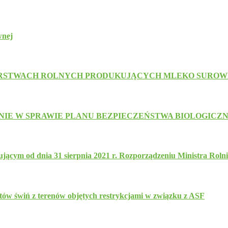
wnej
ARSTWACH ROLNYCH PRODUKUJĄCYCH MLEKO SUROW
IE W SPRAWIE PLANU BEZPIECZEŃSTWA BIOLOGICZ
ącym od dnia 31 sierpnia 2021 r. Rozporządzeniu Ministra Rolnic
w świń z terenów objętych restrykcjami w związku z ASF