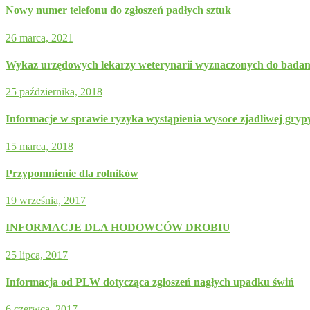
Nowy numer telefonu do zgłoszeń padłych sztuk
26 marca, 2021
Wykaz urzędowych lekarzy weterynarii wyznaczonych do badania
25 października, 2018
Informacje w sprawie ryzyka wystąpienia wysoce zjadliwej gry
15 marca, 2018
Przypomnienie dla rolników
19 września, 2017
INFORMACJE DLA HODOWCÓW DROBIU
25 lipca, 2017
Informacja od PLW dotycząca zgłoszeń nagłych upadku świń
6 czerwca, 2017