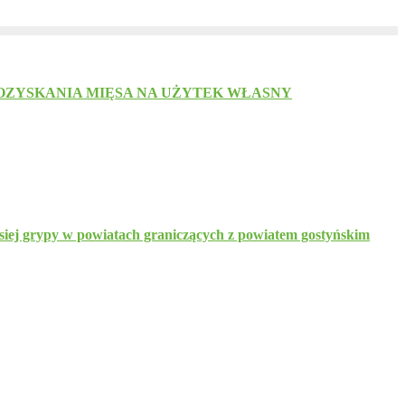
ZYSKANIA MIĘSA NA UŻYTEK WŁASNY
siej grypy w powiatach graniczących z powiatem gostyńskim