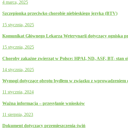
4 marca, 2025
Szczepionka przeciwko chorobie niebieskiego języka (BTV)
15 stycznia, 2025
Komunikat Głównego Lekarza Weterynarii dotyczący ogniska pr
15 stycznia, 2025
Choroby zakaźne zwierząt w Polsce: HPAI, ND, ASF, BT- stan 
14 stycznia, 2025
Wymogi dotyczące obrotu bydłem w związku z wprowadzeniem obs
11 stycznia, 2024
Ważna informacja – przesyłanie wniosków
11 sierpnia, 2023
Dokument dotyczący przemieszczenia świń