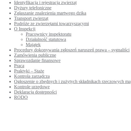
Identyfikacja i rejestracja zwierząt
Dyżury telefoniczne
Zgłaszanie znalezienia martwego dzika
Transport zwierząt
Podróże ze zwierzętami towarzyszącymi
O Inspekcji
Pracownicy inspektoratu
Działalność statutowa
Majątek
Procedury dokonywania zgłoszeń naruszeń prawa – sygnaliści
Zamówienia publiczne
Sprawozdanie finansowe
Praca
Praktyki – Staże
Kontrola zarządcza
Ogłoszenie o zbędnych i zużytych składnikach rzeczowych m
Kontrole urzędowe
Deklaracja dostępności
RODO