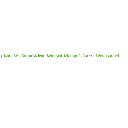
– pismo Wielkopolskiego Wojewódzkiego Lekarza Weterynarii