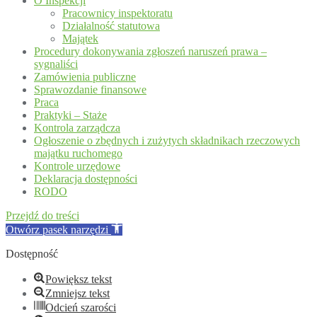
O Inspekcji
Pracownicy inspektoratu
Działalność statutowa
Majątek
Procedury dokonywania zgłoszeń naruszeń prawa –
sygnaliści
Zamówienia publiczne
Sprawozdanie finansowe
Praca
Praktyki – Staże
Kontrola zarządcza
Ogłoszenie o zbędnych i zużytych składnikach rzeczowych
majątku ruchomego
Kontrole urzędowe
Deklaracja dostępności
RODO
Przejdź do treści
Otwórz pasek narzędzi
Dostępność
Powiększ tekst
Zmniejsz tekst
Odcień szarości