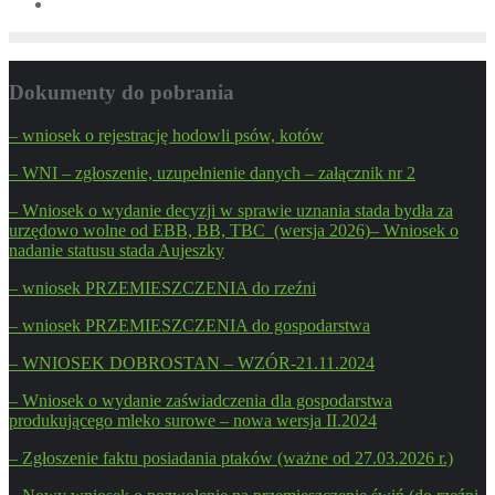
Dokumenty do pobrania
– wniosek o rejestrację hodowli psów, kotów
– WNI – zgłoszenie, uzupełnienie danych – załącznik nr 2
– Wniosek o wydanie decyzji w sprawie uznania stada bydła za
urzędowo wolne od EBB, BB, TBC (wersja 2026)
– Wniosek o
nadanie statusu stada Aujeszky
– wniosek PRZEMIESZCZENIA do rzeźni
– wniosek PRZEMIESZCZENIA do gospodarstwa
– WNIOSEK DOBROSTAN – WZÓR-21.11.2024
– Wniosek o wydanie zaświadczenia dla gospodarstwa
produkującego mleko surowe – nowa wersja II.2024
– Zgłoszenie faktu posiadania ptaków (ważne od 27.03.2026 r.)