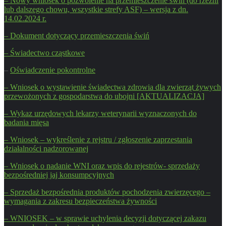
– Nowy wniosek o pozwolenie na przemieszczenie świń (do rzeźni
lub dalszego chowu, wszystkie strefy ASF) – wersja z dn.
14.02.2024 r.
– Dokument dotyczący przemieszczenia świń
– Świadectwo cząstkowe
–
Oświadczenie pokontrolne
– Wniosek o wystawienie świadectwa zdrowia dla zwierząt żywych
przewożonych z gospodarstwa do ubojni [AKTUALIZACJA]
– Wykaz urzędowych lekarzy weterynarii wyznaczonych do
badania mięsa
– Wniosek – wykreślenie z rejstru / zgłoszenie zaprzestania
działalności nadzorowanej
– Wniosek o nadanie WNI oraz wpis do rejestrów- sprzedaży
bezpośredniej jaj konsumpcyjnych
– Sprzedaż bezpośrednia produktów pochodzenia zwierzęcego –
wymagania z zakresu bezpieczeństwa żywności
– WNIOSEK – w sprawie uchylenia decyzji dotyczącej zakazu