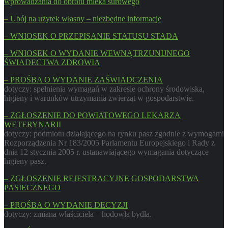
wprowadzania do obrotu mleka surowego
– Ubój na użytek własny – niezbędne informacje
– WNIOSEK O PRZEPISANIE STATUSU STADA
– WNIOSEK O WYDANIE WEWNĄTRZUNIJNEGO
ŚWIADECTWA ZDROWIA
– PROŚBA O WYDANIE ZAŚWIADCZENIA
dotyczy: spełnienia wymagań w zakresie ochrony środowiska,
higieny i warunków utrzymania zwierząt w gospodarstwie.
– ZGŁOSZENIE DO POWIATOWEGO LEKARZA
WETERYNARII
dotyczy: podmiotu działającego na rynku pasz zgodnie z wymogami
Rozporządzenia Nr 183/2005 Parlamentu Europejskiego i Rady z
dnia 12 stycznia 2005 r. ustanawiającego wymagania dotyczące
higieny pasz.
– ZGŁOSZENIE REJESTRACYJNE GOSPODARSTWA
PASIECZNEGO
– PROŚBA O WYDANIE DECYZJI
dotyczy: zmiana właściciela – hodowla bydła.