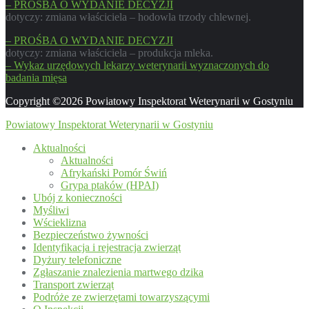
– PROŚBA O WYDANIE DECYZJI
dotyczy: zmiana właściciela – hodowla trzody chlewnej.
– PROŚBA O WYDANIE DECYZJI
dotyczy: zmiana właściciela – produkcja mleka.
– Wykaz urzędowych lekarzy weterynarii wyznaczonych do
badania mięsa
Copyright ©2026 Powiatowy Inspektorat Weterynarii w Gostyniu
Powiatowy Inspektorat Weterynarii w Gostyniu
Aktualności
Aktualności
Afrykański Pomór Świń
Grypa ptaków (HPAI)
Ubój z konieczności
Myśliwi
Wścieklizna
Bezpieczeństwo żywności
Identyfikacja i rejestracja zwierząt
Dyżury telefoniczne
Zgłaszanie znalezienia martwego dzika
Transport zwierząt
Podróże ze zwierzętami towarzyszącymi