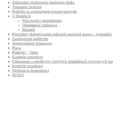
Zgłaszanie znalezienia martwego dzika
Transport zwierząt
Podróże ze zwierzętami towarzyszącymi
O Inspekcji
Pracownicy inspektoratu
Działalność statutowa
Majątek
Procedury dokonywania zgłoszeń naruszeń prawa – sygnaliści
Zamówienia publiczne
Sprawozdanie finansowe
Praca
Praktyki – Staże
Kontrola zarządcza
Ogłoszenie o zbędnych i zużytych składnikach rzeczowych m
Kontrole urzędowe
Deklaracja dostępności
RODO