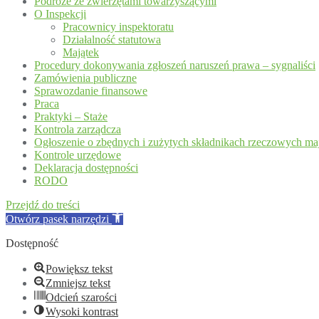
Podróże ze zwierzętami towarzyszącymi
O Inspekcji
Pracownicy inspektoratu
Działalność statutowa
Majątek
Procedury dokonywania zgłoszeń naruszeń prawa – sygnaliści
Zamówienia publiczne
Sprawozdanie finansowe
Praca
Praktyki – Staże
Kontrola zarządcza
Ogłoszenie o zbędnych i zużytych składnikach rzeczowych m
Kontrole urzędowe
Deklaracja dostępności
RODO
Przejdź do treści
Otwórz pasek narzędzi
Dostępność
Powiększ tekst
Zmniejsz tekst
Odcień szarości
Wysoki kontrast