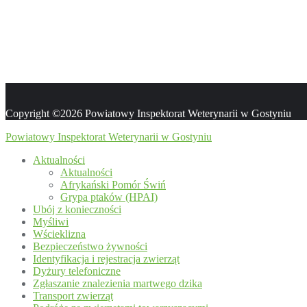
Copyright ©2026 Powiatowy Inspektorat Weterynarii w Gostyniu
Powiatowy Inspektorat Weterynarii w Gostyniu
Aktualności
Aktualności
Afrykański Pomór Świń
Grypa ptaków (HPAI)
Ubój z konieczności
Myśliwi
Wścieklizna
Bezpieczeństwo żywności
Identyfikacja i rejestracja zwierząt
Dyżury telefoniczne
Zgłaszanie znalezienia martwego dzika
Transport zwierząt