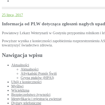
25 lipca, 2017
Informacja od PLW dotycząca zgłoszeń nagłych upa
Powiatowy Lekarz Weterynarii w Gostyniu przypomina rolnikom i l
Powyższe wynika z konieczności zapobieżenia rozprzestrzenieniu ASF
towarzyszyć świadectwo zdrowia.
Nawigacja wpisu
Aktualności
Aktualności
Afrykański Pomór Świń
Grypa ptaków (HPAI)
Ubój z konieczności
Myśliwi
Wścieklizna
Bezpieczeństwo żywności
Identyfikacja i rejestracja zwierząt
Dyżury telefoniczne