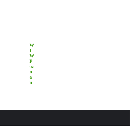
W
I
W
P
oz
n
a
ń