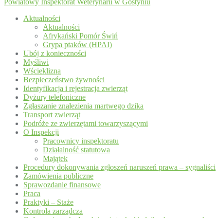
Powiatowy Inspektorat Weterynarii w Gostyniu
Aktualności
Aktualności
Afrykański Pomór Świń
Grypa ptaków (HPAI)
Ubój z konieczności
Myśliwi
Wścieklizna
Bezpieczeństwo żywności
Identyfikacja i rejestracja zwierząt
Dyżury telefoniczne
Zgłaszanie znalezienia martwego dzika
Transport zwierząt
Podróże ze zwierzętami towarzyszącymi
O Inspekcji
Pracownicy inspektoratu
Działalność statutowa
Majątek
Procedury dokonywania zgłoszeń naruszeń prawa – sygnaliści
Zamówienia publiczne
Sprawozdanie finansowe
Praca
Praktyki – Staże
Kontrola zarządcza