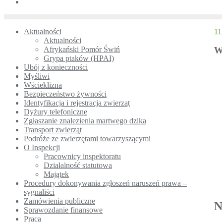
Aktualności
11
Aktualności
Afrykański Pomór Świń
W
Grypa ptaków (HPAI)
Ubój z konieczności
Myśliwi
Wścieklizna
Bezpieczeństwo żywności
Identyfikacja i rejestracja zwierząt
Dyżury telefoniczne
Zgłaszanie znalezienia martwego dzika
Transport zwierząt
Podróże ze zwierzętami towarzyszącymi
O Inspekcji
Pracownicy inspektoratu
Działalność statutowa
Majątek
Procedury dokonywania zgłoszeń naruszeń prawa –
sygnaliści
Zamówienia publiczne
N
Sprawozdanie finansowe
Praca